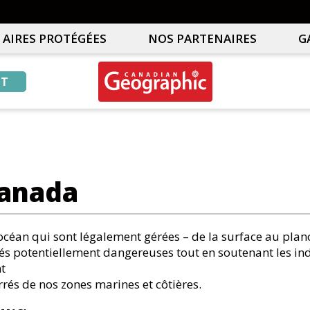
AIRES PROTÉGÉES
NOS PARTENAIRES
G
NT
Canadian
Interactive
Geographic
Oceans
&
Freshwater
Map
Canada
océan qui sont légalement gérées – de la surface au plan
ités potentiellement dangereuses tout en soutenant les ind
nt
rés de nos zones marines et côtières.