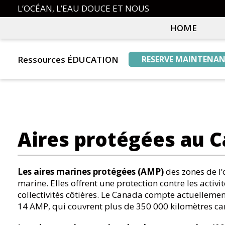
Skip
Skip
L’OCÉAN, L’EAU DOUCE ET NOUS
to
to
HOME
primary
main
navigation
content
Ressources ÉDUCATION
RESERVE MAINTENA
Aires protégées au 
Les aires marines protégées (AMP)
des zones de l’
marine. Elles offrent une protection contre les activ
collectivités côtières. Le Canada compte actuelleme
14 AMP, qui couvrent plus de 350 000 kilomètres car