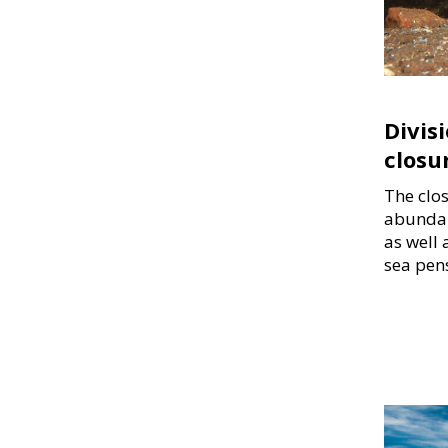
Divis
closu
The clo
abundan
as well 
sea pen