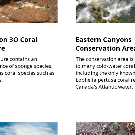
ion 3O Coral
Eastern Canyons
re
Conservation Are
sure contains an
The conservation area i
ce of sponge species,
to many cold-water coral
as coral species such as
including the only known
s.
Lophelia pertusa coral re
Canada’s Atlantic water.