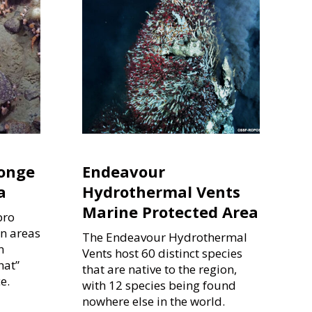
ponge
Endeavour
a
Hydrothermal Vents
Marine Protected Area
bro
n areas
The Endeavour Hydrothermal
n
Vents host 60 distinct species
hat”
that are native to the region,
e.
with 12 species being found
nowhere else in the world.