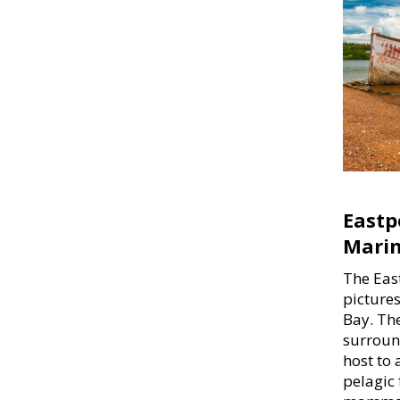
Eastp
Marin
The Eas
picture
Bay. The
surroun
host to 
pelagic 