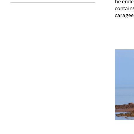
be ende
contains
caragee