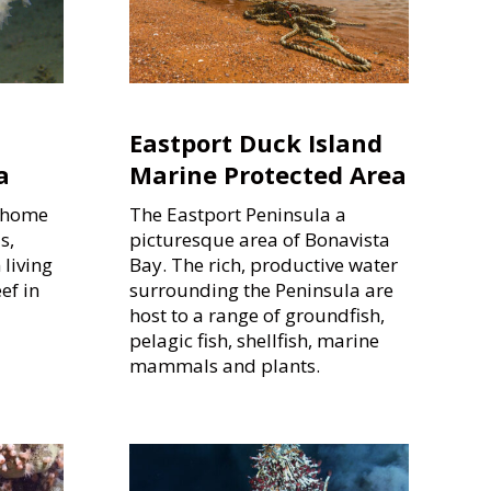
Eastport Duck Island
a
Marine Protected Area
s home
The Eastport Peninsula a
s,
picturesque area of Bonavista
 living
Bay. The rich, productive water
ef in
surrounding the Peninsula are
host to a range of groundfish,
pelagic fish, shellfish, marine
mammals and plants.