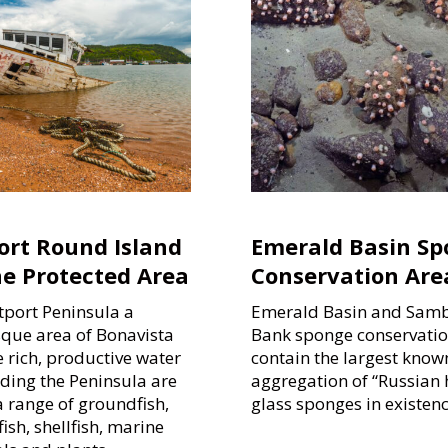
ort Round Island
Emerald Basin S
e Protected Area
Conservation Are
tport Peninsula a
Emerald Basin and Sam
sque area of Bonavista
Bank sponge conservatio
 rich, productive water
contain the largest know
ding the Peninsula are
aggregation of “Russian 
a range of groundfish,
glass sponges in existenc
fish, shellfish, marine