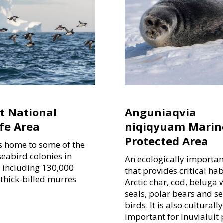
t National
Anguniaqvia
ife Area
niqiqyuam Marin
Protected Area
is home to some of the
seabird colonies in
An ecologically importan
 including 130,000
that provides critical hab
 thick-billed murres
Arctic char, cod, beluga 
seals, polar bears and s
birds. It is also culturally
important for Inuvialuit 