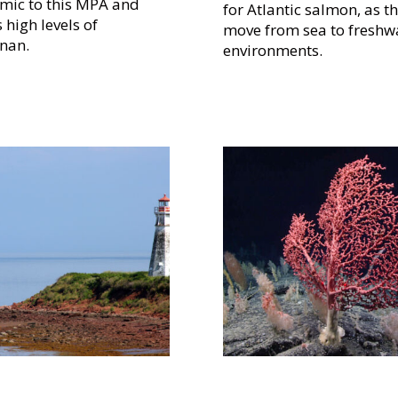
mic to this MPA and
for Atlantic salmon, as th
 high levels of
move from sea to freshw
nan.
environments.