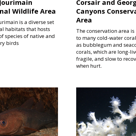
Jourimain
Corsair and Geor
nal Wildlife Area
Canyons Conserv
Area
rimain is a diverse set
al habitats that hosts
The conservation area i
f species of native and
to many cold-water coral
ry birds
as bubblegum and seac
corals, which are long-liv
fragile, and slow to reco
when hurt.