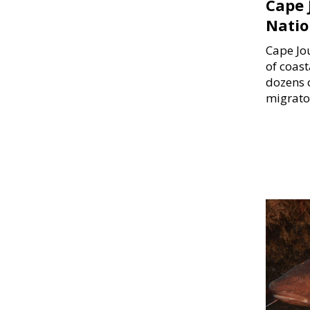
Cape 
Natio
Cape Jou
of coast
dozens o
migrato