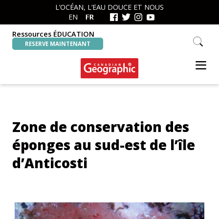
Skip
Skip
L’OCÉAN, L’EAU DOUCE ET NOUS
to
to
EN
FR
primary
main
navigation
content
Ressources ÉDUCATION
Search
RESERVE MAINTENANT
this
website
Canadian
Interactive
Geographic
Oceans
&
Freshwater
Zone de conservation des
Map
éponges au sud-est de l’île
d’Anticosti