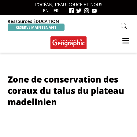
Skip
Skip
L’OCÉAN, L’EAU DOUCE ET NOUS
to
to
EN
FR
primary
main
navigation
content
Ressources ÉDUCATION
Search
RESERVE MAINTENANT
this
website
Canadian
Interactive
Geographic
Oceans
&
Freshwater
Zone de conservation des
Map
coraux du talus du plateau
madelinien