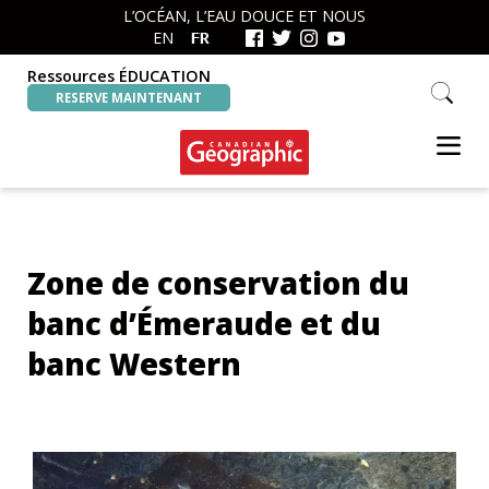
Skip
Skip
L’OCÉAN, L’EAU DOUCE ET NOUS
to
to
EN
FR
primary
main
navigation
content
Ressources ÉDUCATION
Search
RESERVE MAINTENANT
this
website
Canadian
Interactive
Geographic
Oceans
&
Freshwater
Zone de conservation du
Map
banc d’Émeraude et du
banc Western